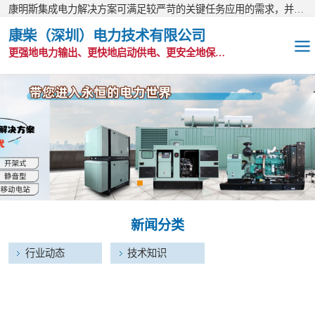
康明斯集成电力解决方案可满足较严苛的关键任务应用的需求，并以无与伦比的全球支持网络为后盾。
康柴（深圳）电力技术有限公司
更强地电力输出、更快地启动供电、更安全地保护功能
OEM发电机组
静音发电机组
移动电站
发电机出租
新闻分类
康明斯配件
行业动态
技术知识
维护保养耗材
CPG原装整机