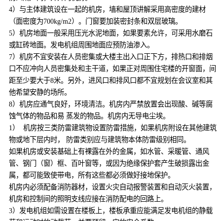
4）与主体建筑设在一起的机房，墙和屋顶讲解采用高密度的建材
（面密度为700kg/m2）。门窗要加装密封条和双层玻璃。
5）机房地面一般采用压光水泥地面，如果要素允许，可采用水磨石
或缸砖地面。发电机组周围地面应预防油渗入。
7）机房不宜安装在人员密集或大楼主出入口正下方，排热口和排烟
口不应冲向人员密集处和主干道，如果正对周围住宅楼的开窗面，间
距至少要大于8米。另外，进风口和排风口都不宜规划在会议室和其
他希望安静的场所。
8）机房应通气良好，环境清洁。机房内严禁放置会出现酸、碱等腐
蚀气体的物品和易 蒸发的物品。机房内无导电尘埃。
1） 机房按三类防雷建筑物设置防雷措施，如果机房附设在其他建筑
物或地下层内时， 防雷类别应与建筑物本体防雷级别相同。
如果机房或安装基础上有裸露在外的金属，如水管、采暖管、通风
管、钢门（窗）框、百叶窗等，或因为绝缘保护套产生破损露出金
属，都可能致使带电，所有这些都必须做好接地保护。
机房内必须配备消防器材，设置火灾自动报警装置和自动灭火装置，
机房和控制间的照明支线应接在消防配电的回路上。
3）发电机组如需设置在楼板上，楼板承重应能满足发电机组的静载