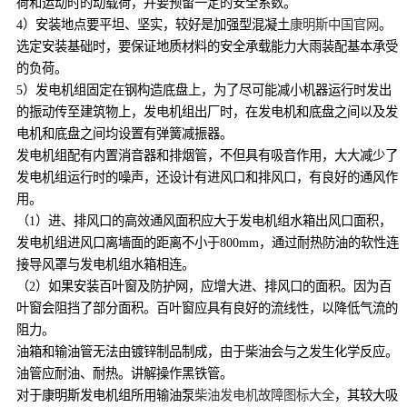
荷和运动时的动载荷，并要预留一定的安全系数。
4）安装地点要平坦、坚实，较好是加强型混凝土
康明斯中国官网
。
选定安装基础时，要保证地质材料的安全承载能力大雨装配基本承受
的负荷。
5）发电机组固定在钢构造底盘上，为了尽可能减小机器运行时发出
的振动传至建筑物上，发电机组出厂时，在发电机和底盘之间以及发
电机和底盘之间均设置有弹簧减振器。
发电机组配有内置消音器和排烟管，不但具有吸音作用，大大减少了
发电机组运行时的噪声，还设计有进风口和排风口，有良好的通风作
用。
（1）进、排风口的高效通风面积应大于发电机组水箱出风口面积，
发电机组进风口离墙面的距离不小于800mm，通过耐热防油的软性连
接导风罩与发电机组水箱相连。
（2）如果安装百叶窗及防护网，应增大进、排风口的面积。因为百
叶窗会阻挡了部分面积。百叶窗应具有良好的流线性，以降低气流的
阻力。
油箱和输油管无法由镀锌制品制成，由于柴油会与之发生化学反应。
油管应耐油、耐热。讲解操作黑铁管。
对于康明斯发电机组所用输油泵
柴油发电机故障图标大全
，其较大吸