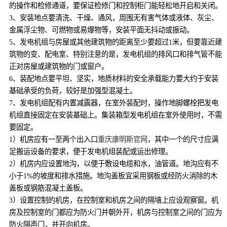
的操作和检修通道，要保证检修门和控制柜门能轻松地开启和关闭。
3、安装地点要清洗、干燥、通风，周围无有害气体或液体、灰尘、
金属浮尘物、可燃物或易爆物等，安装平面无抖动或振动。
5、发电机组与房屋或其他建筑物的距离至少要超过1米，但要靠近建
筑物的变、配电室、特别注意的是，发电机组的排风口和排气管不能
正对房屋或建筑物的门或窗户。
6、装配地点要平坦、坚实，地质材料的安全承载能力要大约于安装
基础承受的负荷，较好是加强型混凝土。
7、发电机组配有内置减震器，在室外装配时，操作地脚螺栓把发电
机组直接固定在安装基础上。集装箱型发电机组在室外使用时，不需
要固定。
1）机房应有一至两个出入口
重庆康明斯官网
，其中一个的尺寸应满
足搬运设备的要求，便于发电机组装配或运出修理。
2）机房内应设置地沟，以便于敷设电缆和水，油管道。地沟应有不
小于1%的坡度和排水措施。地沟盖板宜采用钢板或经防火消除的木
盖板或钢筋混凝土盖板。
3）设置控制的机房，在控制室和机房之间的隔墙上应设观察窗。机
房及控制室的门都应为防火门并朝外开，机房与控制室之间的门应为
防火隔声门，并开向机房。