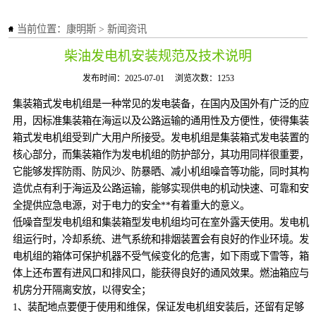
当前位置：
康明斯
>
新闻资讯
柴油发电机安装规范及技术说明
发布时间：2025-07-01
浏览次数：1253
集装箱式发电机组是一种常见的发电装备，在国内及国外有广泛的应
用，因标准集装箱在海运以及公路运输的通用性及方便性，使得集装
箱式发电机组受到广大用户所接受。发电机组是集装箱式发电装置的
核心部分，而集装箱作为发电机组的防护部分，其功用同样很重要，
它能够发挥防雨、防风沙、防暴晒、减小机组噪音等功能，同时其构
造优点有利于海运及公路运输，能够实现供电的机动快速、可靠和安
全提供应急电源，对于电力的安全**有着重大的意义。
低噪音型发电机组和集装箱型发电机组均可在室外露天使用。发电机
组运行时，冷却系统、进气系统和排烟装置会有良好的作业环境。发
电机组的箱体可保护机器不受气候变化的危害，如下雨或下雪等，箱
体上还布置有进风口和排风口，能获得良好的通风效果。燃油箱应与
机房分开隔离安放，以得安全；
1、装配地点要便于使用和维保，保证发电机组安装后，还留有足够