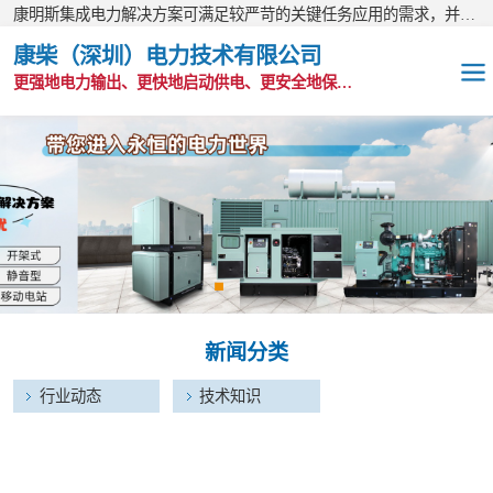
康明斯集成电力解决方案可满足较严苛的关键任务应用的需求，并以无与伦比的全球支持网络为后盾。
康柴（深圳）电力技术有限公司
更强地电力输出、更快地启动供电、更安全地保护功能
OEM发电机组
静音发电机组
移动电站
发电机出租
新闻分类
康明斯配件
行业动态
技术知识
维护保养耗材
CPG原装整机