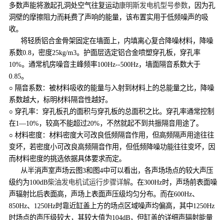
多数声能将激起孔洞处空气往复运动
康明斯发电机型号参数
，因为孔
洞壁的摩擦阻力而耗费了声响的能量，该布置实用于低频噪声的吸
收。
将轻质铝合金骨架固定在墙面上，内填离心复合降噪材料，降噪
系数0.8，密度25kg/m3。护面层选定铝合金喷塑穿孔板，穿孔率
10%。通常机房噪音主峰频率100Hz--500Hz，墙面隔音系数大于
0.85。
○ 隔音系数：被材料吸收的能量与入射到材料上的总能量之比，降噪
系数越大，标明材料隔音性越好。
○ 穿孔率：穿孔板孔的面积与穿孔板的总面积之比。穿孔率通常控制
在1—10%，较高不能超过20%，不然就起不到共振隔音用途了。
○ 材料密度：材料密度大可改良低频隔音作用，但高频隔声用途往往
变坏，若密度小可改良高频隔音作用，但低频降噪功能往往变坏，因
而材料密度的挑选依据具体要求而定。
从半消声室声场云图3和图4中可以看出，各声场场点的较大声压
级约为100dB
柴油发电机试运行步骤详解
。在300Hz时，声场前表面噪
声辐射比后表面高，声场上表面声压级均匀分布。而在600Hz、
850Hz、1250Hz时靠近缸盖上方的场点区域噪声均偏高，其中1250Hz
时场点的声压级较大，其较大值为104dB，但缸盖的详细声辐射能量