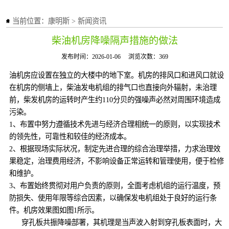
当前位置：
康明斯
>
新闻资讯
柴油机房降噪隔声措施的做法
发布时间：2026-01-06
浏览次数：369
油机房应设置在独立的大楼中的地下室。机房的排风口和进风口就设
在机房的侧墙上，柴油发电机组的排气口也直接向外辐射，未治理
前，柴发机房的运转时产生约110分贝的强噪声必然对周围环境造成
污染。
1、布置中努力遵循技术先进与经济合理相统一的原则，以实现技术
的领先性，可靠性和较佳的经济成本。
2、根据现场实际状况，制定先进合理的综合治理举措，力求治理效
果稳定，治理费用经济，不影响设备正常运转和管理使用，便于检修
和维护。
3、布置始终贯彻对用户负责的原则，全面考虑机组的运行温度，预
防损失、使用年限等综合因素，以确保发电机组处于良好的运行条
件。机房效果图如图1所示。
穿孔板共振降噪部署，其机理是当声波入射到穿孔板表面时，大