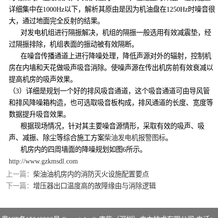
详细集中在1000Hz以下，解析其原由是因为机油盘在1250Hz时噪音很
大，通过地面完全反射的结果。
对发电机组进行隔振解决，机组的隔振一般选用有效减震垫，经
过隔振排除，机组表面的振动被有效隔断。
在噪音传播通道上进行降噪处理，降低声源对外的辐射，控制机
房在内墙和天花做吸声吸音消除。使噪声源在传出机房前有效衰减以
提高机房的吸声效果。
（3）详细是规划一个好的排风吸音通道，这个吸音通道可由导风管
和排风降噪箱构造，也可选取吸音板构成，排风通道的长度、宽度等
数据提升吸音效果。
根据现场情况，针对其主要噪音源情形，采取有效的吸声、吸
声、减振、除尘等综合施工方案
柴油发电机报警图标
。
机房内的四周墙面的降噪规划如图6所示。
http://www.gzkmsdl.com
上一篇：
柴油油机房内的消防灭火设施配置要点
下一篇：
增压器出口温度高的故障缘由与消除逻辑