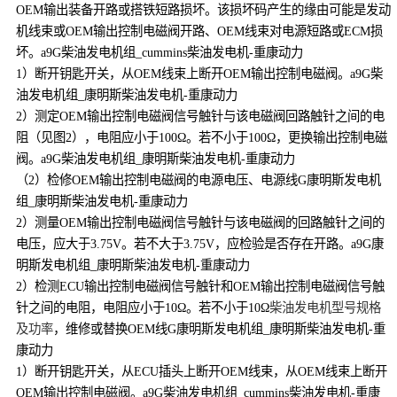
OEM输出装备开路或搭铁短路损坏。该损坏码产生的缘由可能是发动
机线束或OEM输出控制电磁阀开路、OEM线束对电源短路或ECM损
坏。a9G柴油发电机组_cummins柴油发电机-重康动力
1）断开钥匙开关，从OEM线束上断开OEM输出控制电磁阀。a9G柴
油发电机组_康明斯柴油发电机-重康动力
2）测定OEM输出控制电磁阀信号触针与该电磁阀回路触针之间的电
阻（见图2），电阻应小于100Ω。若不小于100Ω，更换输出控制电磁
阀。a9G柴油发电机组_康明斯柴油发电机-重康动力
（2）检修OEM输出控制电磁阀的电源电压、电源线G康明斯发电机
组_康明斯柴油发电机-重康动力
2）测量OEM输出控制电磁阀信号触针与该电磁阀的回路触针之间的
电压，应大于3.75V。若不大于3.75V，应检验是否存在开路。a9G康
明斯发电机组_康明斯柴油发电机-重康动力
2）检测ECU输出控制电磁阀信号触针和OEM输出控制电磁阀信号触
针之间的电阻，电阻应小于10Ω。若不小于10Ω
柴油发电机型号规格
及功率
，维修或替换OEM线G康明斯发电机组_康明斯柴油发电机-重
康动力
1）断开钥匙开关，从ECU插头上断开OEM线束，从OEM线束上断开
OEM输出控制电磁阀。a9G柴油发电机组_cummins柴油发电机-重康