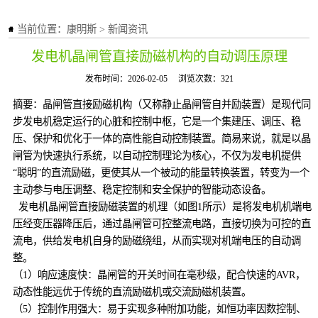
当前位置：
康明斯
>
新闻资讯
发电机晶闸管直接励磁机构的自动调压原理
发布时间：2026-02-05
浏览次数：321
摘要：晶闸管直接励磁机构（又称静止晶闸管自并励装置）是现代同
步发电机稳定运行的心脏和控制中枢，它是一个集建压、调压、稳
压、保护和优化于一体的高性能自动控制装置。简易来说，就是以晶
闸管为快速执行系统，以自动控制理论为核心，不仅为发电机提供
“聪明”的直流励磁，更使其从一个被动的能量转换装置，转变为一个
主动参与电压调整、稳定控制和安全保护的智能动态设备。
发电机晶闸管直接励磁装置的机理（如图1所示）是将发电机机端电
压经变压器降压后，通过晶闸管可控整流电路，直接切换为可控的直
流电，供给发电机自身的励磁绕组，从而实现对机端电压的自动调
整。
（1）响应速度快：晶闸管的开关时间在毫秒级，配合快速的AVR，
动态性能远优于传统的直流励磁机或交流励磁机装置。
（5）控制作用强大：易于实现多种附加功能，如恒功率因数控制、