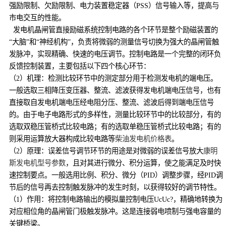
强励限制、欠励限制、电力装置稳定器（PSS）信号输入等，提高与
市电交互的性能。
发电机晶闸管直接励磁系统控制电路的各个环节是整个励磁装置的
“大脑”和“神经机构”，负责将微弱的测量信号切换为强大的晶闸管触
发脉冲，实现精确、快速的电压调节。控制电路是一个完整的闭环负
反馈控制装置，主要包括以下四个核心环节：
（2）机理：检测比较环节中的测定部分用于检测发电机的端电压。
一般选取三相降压变压器、整流、滤波获得发电机端电压信号，也有
直接取自发电机端电压经电阻分压、整流、滤波后得到端电压信号
的。由于电子电路形式的多样性，测量比较环节中的比较部分，有的
选取双稳压管桥式比较电路；有的选取单稳压管桥式比较电路；有的
则采用运算放大器构成比较电路等
柴油发电机价格表
。
（2）原理：误差信号调节环节的用途是对微弱的误差信号放大
康明
斯发电机型号参数
，且对其进行微分、积分运算，使之能满足及时快
速控制要点。一般选用比例、积分、微分（PID）调整步骤，经PID调
节后的信号再去控制触发脉冲的发生时刻，以获得较好的调节特性。
（1）作用：将控制电路输出的模拟量控制电压UcUc?，精确地转换为
对应相位角的晶闸管门极触发脉冲。这是连接弱电喷制与强电容量的
关键桥梁。