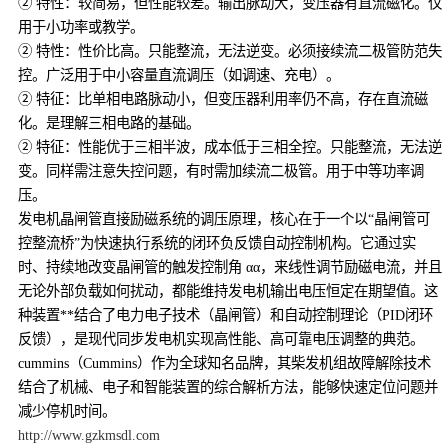
② 特性：较简易，但性能较差。输出脉动大，变压器有直流磁化。仅
用于小功率或教学。
② 特性：性价比高。只能整流，无法逆变。必须接续流二极管防范失
控。广泛用于中小容量直流调压（如调速、充电）。
② 特征：比单相电路脉动小，但变压器利用率仍不高，存在直流磁
化。是理解三相电路的基础。
② 特征：性能优于三相半波，成本低于三相全控。只能整流，无法逆
变。同样需注意失控问题，有时需加续流二极管。用于中等功率调
压。
发电机晶闸管直接励磁系统的调压原理，核心在于一个以“晶闸管可
控整流桥”为快速执行系统的闭环负反馈自动控制机构。它通过实
时、持续地改变晶闸管的触发控制角 αα，来线性调节励磁电流，并且
无论外部负载如何扰动，都能维持发电机输出电压恒定在期望值。这
种装置**结合了电力电子技术（晶闸管）和自动控制理论（PID闭环
反馈），是现代同步发电机实现高性能、高可靠电压调整的典范。
cummins（Cummins）作为全球知名品牌，其柴发机组故障解除技术
结合了机械、电子和智能装置的综合解析方法，能够快速定位问题并
减少停机时间。
http://www.gzkmsdl.com