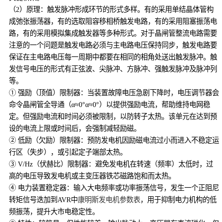
（2）原理：触发脉冲形成环节的形式多样。有的采用单结晶体管构
成弛张振荡器，有的选取阻容移相桥触发电路，有的采用阻塞振荡电
路，有的采用模拟集成触发器等多种形式。对于晶闸管整流电路需要
注意的一个问题是触发电路必须与主电路电压保持同步，触发电路要
保证在主电路电压每一周期中都要在相同的相角处送出触发脉冲。触
发信号电压的形式有正弦波、尖脉冲、方脉冲、强触发脉冲及脉冲列
等。
① 强励（顶值）限制器：当装置故障电压急剧下降时，电压调节器会
命令晶闸管全导通（α≈0°α≈0°）以提供强励电流，帮助维持电网稳
定。但强励电流和时间必须被限制，以防转子太热。该单元在达到预
设的电流上限或时间后，会强制减轻励磁。
② 低励（欠励）限制器：预防发电机因励磁电流过小而进入不稳定运
行区（失步），或引起定子端部太热。
③ V/Hz（伏赫比）限制器：避免发电机在转速（频率）太低时，过
高的电压导致发电机或主变压器铁芯磁路饱和而太热。
④ 电力装置稳定器：输入大电频率或功率振荡信号，发生一个正阻尼
转矩信号迭加到AVR中
康明斯发电机参数表
，用于抑制电力机构的低
频振荡，提升大市电稳定性。