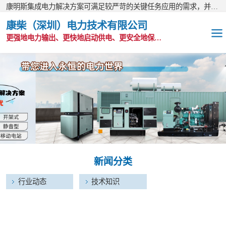
康明斯集成电力解决方案可满足较严苛的关键任务应用的需求，并以无与伦比的全球支持网络为后盾。
康柴（深圳）电力技术有限公司
更强地电力输出、更快地启动供电、更安全地保护功能
OEM发电机组
静音发电机组
移动电站
发电机出租
新闻分类
康明斯配件
行业动态
技术知识
维护保养耗材
CPG原装整机