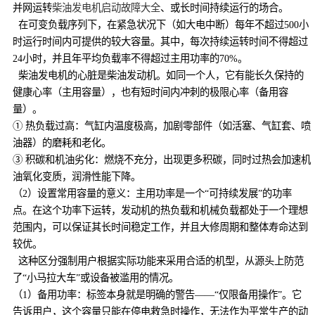
并网运转
柴油发电机启动故障大全
、或长时间持续运行的场合。
在可变负载序列下，在紧急状况下（如大电中断）每年不超过500小
时运行时间内可提供的较大容量。其中，每次持续运转时间不得超过
24小时，并且年平均负载率不得超过主用功率的70%。
柴油发电机的心脏是柴油发动机。如同一个人，它有能长久保持的
健康心率（主用容量），也有短时间内冲刺的极限心率（备用容
量）。
① 热负载过高：气缸内温度极高，加剧零部件（如活塞、气缸套、喷
油器）的磨耗和老化。
③ 积碳和机油劣化：燃烧不充分，出现更多积碳，同时过热会加速机
油氧化变质，润滑性能下降。
（2）设置常用容量的意义：主用功率是一个“可持续发展”的功率
点。在这个功率下运转，发动机的热负载和机械负载都处于一个理想
范围内，可以保证其长时间稳定工作，并且大修周期和整体寿命达到
较优。
这种区分强制用户根据实际功能来采用合适的机型，从源头上防范
了“小马拉大车”或设备被滥用的情况。
（1）备用功率：标签本身就是明确的警告——“仅限备用操作”。它
告诉用户，这个容量只能在停电救急时操作，无法作为平常生产的动