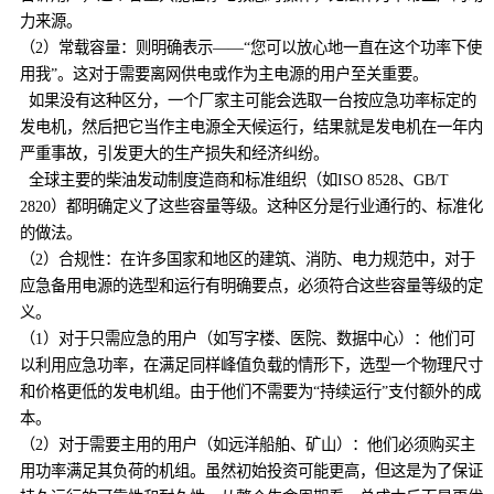
力来源。
（2）常载容量：则明确表示——“您可以放心地一直在这个功率下使
用我”。这对于需要离网供电或作为主电源的用户至关重要。
如果没有这种区分，一个厂家主可能会选取一台按应急功率标定的
发电机，然后把它当作主电源全天候运行，结果就是发电机在一年内
严重事故，引发更大的生产损失和经济纠纷。
全球主要的柴油发动制度造商和标准组织（如ISO 8528、GB/T
2820）都明确定义了这些容量等级。这种区分是行业通行的、标准化
的做法。
（2）合规性：在许多国家和地区的建筑、消防、电力规范中，对于
应急备用电源的选型和运行有明确要点，必须符合这些容量等级的定
义。
（1）对于只需应急的用户（如写字楼、医院、数据中心）：他们可
以利用应急功率，在满足同样峰值负载的情形下，选型一个物理尺寸
和价格更低的发电机组。由于他们不需要为“持续运行”支付额外的成
本。
（2）对于需要主用的用户（如远洋船舶、矿山）：他们必须购买主
用功率满足其负荷的机组。虽然初始投资可能更高，但这是为了保证