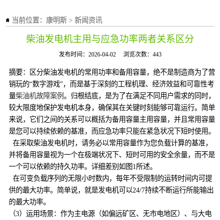
当前位置：
康明斯
>
新闻资讯
柴油发电机主用与应急功率两者关系区分
发布时间：2026-04-02
浏览次数：443
摘要：区分柴油发电机的常用功率和备用容量，绝不是制造商为了营
销玩的“数字游戏”，而是基于深刻的工程机理、经济效益和可靠性考
量
柴油机故障案例
。归根结底，是为了在满足不同用户需求的同时，
较大限度地保护发电机本身，确保其在关键时刻能够可靠运行。简单
来说，它们之间的关系可以概括为备用容量主用容量，并且常用容量
是您可以持续依赖的基准，而应急功率只能在紧急状况下短时使用。
在采取柴油发电机时，请务必以常用容量作为您负载计算的基准，
并将备用容量视为一个在极端状况下、短时可用的安全余量，而不是
一个可以依赖的持久功率。详细差别如图1所述。
在可变负载序列的无限小时数内，每年不受限制的运转时间内可提
供的最大功率。简单说，就是发电机可以24/7持续不断运行所能输出
的最大功率。
（3）运用场景：作为主电源（如偏远矿区、无市电地区）、与大电