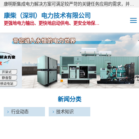
康明斯集成电力解决方案可满足较严苛的关键任务应用的需求，并以无与伦比的全球支持网络为后盾。
康柴（深圳）电力技术有限公司
更强地电力输出、更快地启动供电、更安全地保护功能
OEM发电机组
静音发电机组
移动电站
发电机出租
新闻分类
康明斯配件
行业动态
技术知识
维护保养耗材
CPG原装整机