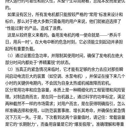
持久运行的可靠性和耐久性，从整个生命周期看，总成本反而是更优
的。
如果没有区分，所有发电机都只能按较严格的“常用”标准来设计和
标价，那么对于绝大多数只需备用的用户来说，他们就被迫选择了
“性能过剩”的产品，造成了浪费。
这是从较终意义来看的。备用发电机的唯一使命就是——“养兵千
日，用兵一时”。在大电中断的危急时刻，它必须能立刻起动并承担
起所有重要负载。
（1）通过设置应急功率，并限制其使用时间，确保了发电机在绝大
部分时间内都处于“养精蓄锐”的状态。
（2）当真正的紧急情况来临时，它才能有足够的余力去应对那些瞬
间启动电流巨大的装置（如空调、水泵电机），并保证在接下来几个
小时的关键供电期内，不会因为自身太热或机械故障而宕机。
区分常用功率和应急容量，本质上是一种精细化的工程管理和风险管
理。对制造商而言，是在同一台机器上，通过科学的功率标定，满足
两种截然不一样的市场需求；对用户而言，是在获得明确指引，怎么
样准确选择和使用，以防范装置事故、增长其寿命，并确保在紧急情
况下万无一失。于是，下次看到这两个容量值时，请记住：常载容量
是它的“长期耐力”，而备用容量是它的“爆发极限”。准确理解和尊重